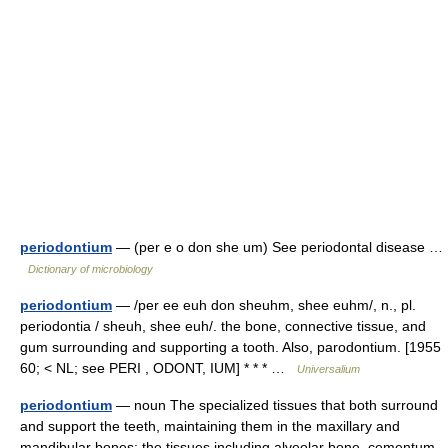
periodontium
— (per e o don she um) See periodontal disease …
Dictionary of microbiology
periodontium
— /per ee euh don sheuhm, shee euhm/, n., pl.
periodontia / sheuh, shee euh/. the bone, connective tissue, and
gum surrounding and supporting a tooth. Also, parodontium. [1955
60; < NL; see PERI , ODONT, IUM] * * * …
Universalium
periodontium
— noun The specialized tissues that both surround
and support the teeth, maintaining them in the maxillary and
mandibular bones; the tissues including alveolar bone, cementum,