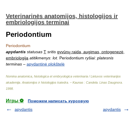
Veterinarinės anatomijos, histologijos ir
embriologijos terminai
Periodontium
Periodontium
apydantis
statusas
T
sritis
gyvūnų raida, augimas, ontogenezė,
embriologija
atitikmenys
:
lot.
Periodontium
ryšiai
:
platesnis
terminas
–
apydantinė plokštelė
Nomina anatomica, histologica et embryologica veterinaria / Lietuvos veterinarijos
akademija. Anatomijos ir histologijos katedra. – Kaunas : Candela
.
Linas Daugnora
.
1998
.
Игры ⚽
Поможем написать курсовую
apydantis
apydantis