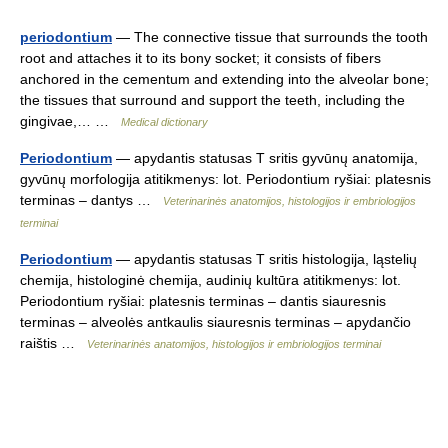
periodontium
— The connective tissue that surrounds the tooth
root and attaches it to its bony socket; it consists of fibers
anchored in the cementum and extending into the alveolar bone;
the tissues that surround and support the teeth, including the
gingivae,… …
Medical dictionary
Periodontium
— apydantis statusas T sritis gyvūnų anatomija,
gyvūnų morfologija atitikmenys: lot. Periodontium ryšiai: platesnis
terminas – dantys …
Veterinarinės anatomijos, histologijos ir embriologijos
terminai
Periodontium
— apydantis statusas T sritis histologija, ląstelių
chemija, histologinė chemija, audinių kultūra atitikmenys: lot.
Periodontium ryšiai: platesnis terminas – dantis siauresnis
terminas – alveolės antkaulis siauresnis terminas – apydančio
raištis …
Veterinarinės anatomijos, histologijos ir embriologijos terminai