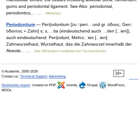
gums and periodontal ligament. See Also: periodontal,
periodontics,… …
Wiktionary
Periodontium
— Peri|odọntium [zu ↑peri... und gr. ὀδους, Gen.:
ὀδοντος = Zahn] s; s, ...tia (eindeutschend auch: ...tien [...ien]),
auch eindeutschend: Peri|odọnt, Mehrz.: ien [...ien]:
Zahnwurzelhaut, Wurzelhaut, das die Zahnwurzel innerhalb der
Alveole… …
Das Wörterbuch medizinischer Fachausdrücke
© Academic, 2000-2026
18+
Contact us:
Technical Support
,
Advertising
Dictionaries export
, created on PHP,
Joomla,
Drupal,
WordPress,
MODx.